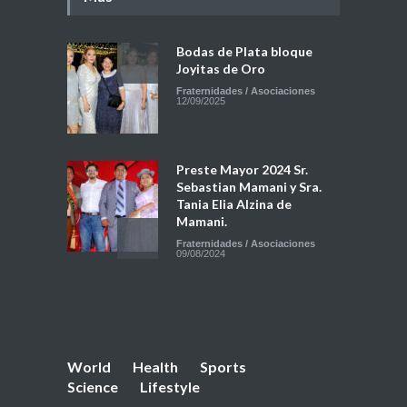
Bodas de Plata bloque
Joyitas de Oro
Fraternidades / Asociaciones
12/09/2025
Preste Mayor 2024 Sr.
Sebastian Mamani y Sra.
Tania Elia Alzina de
Mamani.
Fraternidades / Asociaciones
09/08/2024
Marcelo Calderón y Ana
Sandoval, con fe y
devoción al Señor de
Quillacas.
World
Health
Sports
Eventos Sociales
,
Tradiciones /
Costumbres
Science
Lifestyle
24/09/2025