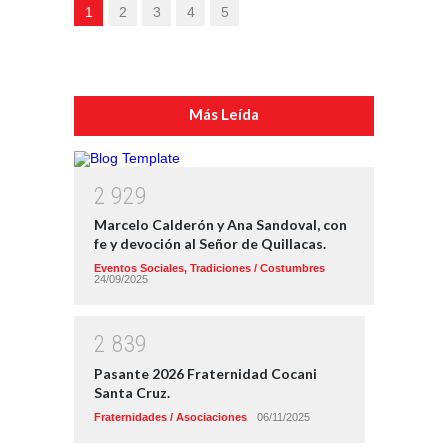
1
2
3
4
5
Más Leída
2
9
2
9
Marcelo Calderón y Ana Sandoval, con
fe y devoción al Señor de Quillacas.
Eventos Sociales
,
Tradiciones / Costumbres
24/09/2025
2
8
3
9
Pasante 2026 Fraternidad Cocani
Santa Cruz.
Fraternidades / Asociaciones
06/11/2025