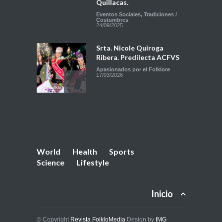
Quillacas.
Eventos Sociales
,
Tradiciones /
Costumbres
24/09/2025
Srta. Nicole Quiroga
Ribera. Predilecta ACFVS
Apasionados por el Folklore
17/03/2026
Fraternidad Morenada
VERDADEROS
ALCAPONES. La historia
continua…
World
Health
Sports
Fraternidades / Asociaciones
17/01/2025
Science
Lifestyle
Srta. Yusuel Dominguez.
Reina 2024 de la
Inicio
ASCOFOVIC de los
Residentes Paceños.
© Copyright
Revista FolkloMedia
Design by
IMG
Entradas Folklóricas
,