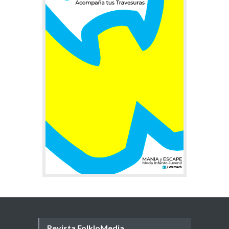
Revista FolkloMedia